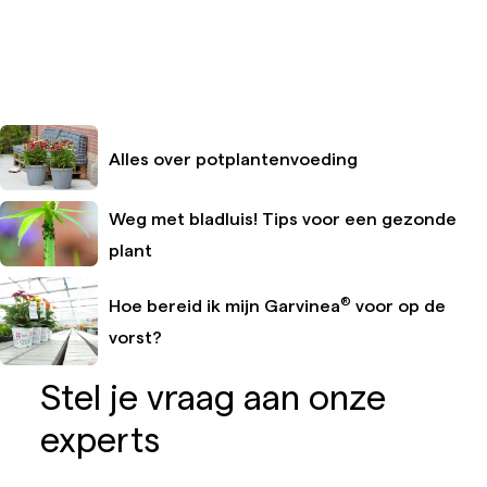
Alles over potplantenvoeding
Weg met bladluis! Tips voor een gezonde
plant
®
Hoe bereid ik mijn Garvinea
voor op de
vorst?
Stel je vraag aan onze
experts