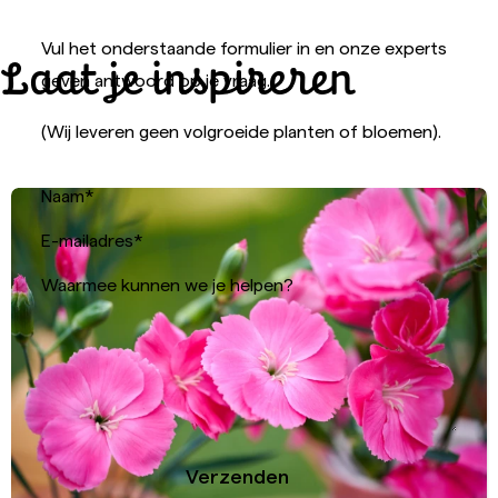
Vul het onderstaande formulier in en onze experts
Laat je inspireren
geven antwoord op je vraag.
(Wij leveren geen volgroeide planten of bloemen).
Naam
*
E-mailadres
*
Waarmee kunnen we je helpen?
Verzenden