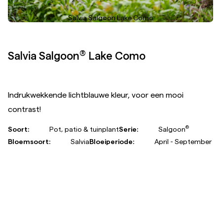
Gerbera Standaard Nectar
Gerbera Nectar is een zeer gewilde perzikkleur!
Soort:
Snijbloem
Serie:
Standard
Bloemsoort:
Gerbera
Bloeiperiode:
Maart - November