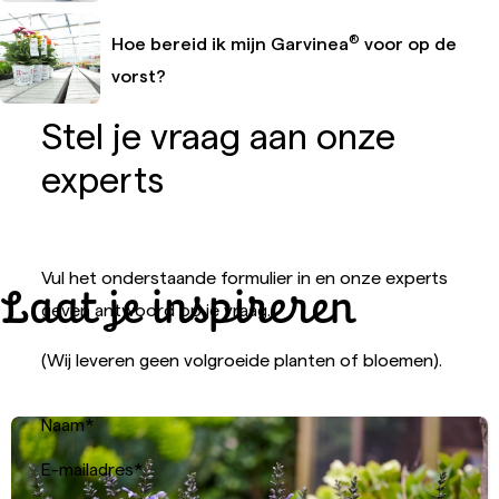
®
Hoe bereid ik mijn Garvinea
voor op de
vorst?
Stel je vraag aan onze
experts
Vul het onderstaande formulier in en onze experts
Laat je inspireren
geven antwoord op je vraag.
(Wij leveren geen volgroeide planten of bloemen).
Naam
*
E-mailadres
*