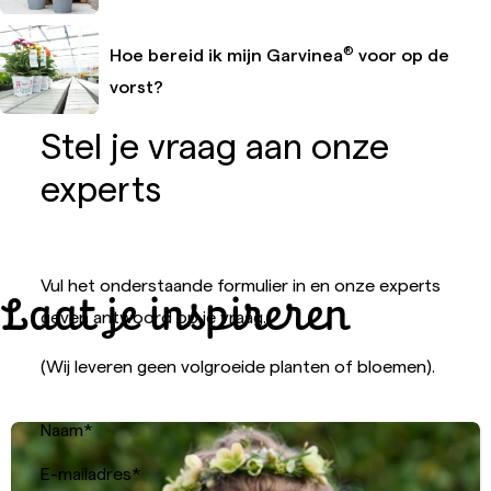
®
Hoe bereid ik mijn Garvinea
voor op de
vorst?
Stel je vraag aan onze
experts
Vul het onderstaande formulier in en onze experts
Laat je inspireren
geven antwoord op je vraag.
(Wij leveren geen volgroeide planten of bloemen).
Naam
*
E-mailadres
*