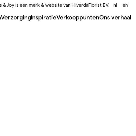
s & Joy
is een merk & website van HilverdaFlorist BV.
nl
en
n
Verzorging
Inspiratie
Verkooppunten
Ons verhaal