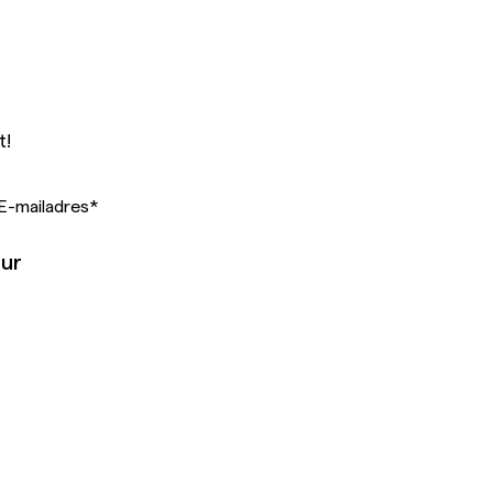
t!
E-mailadres
*
uur